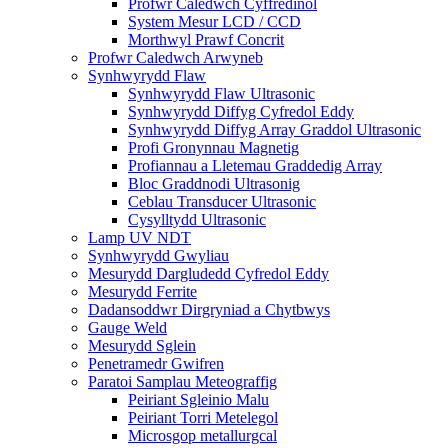
Profwr Caledwch Cyffredinol
System Mesur LCD / CCD
Morthwyl Prawf Concrit
Profwr Caledwch Arwyneb
Synhwyrydd Flaw
Synhwyrydd Flaw Ultrasonic
Synhwyrydd Diffyg Cyfredol Eddy
Synhwyrydd Diffyg Array Graddol Ultrasonic
Profi Gronynnau Magnetig
Profiannau a Lletemau Graddedig Array
Bloc Graddnodi Ultrasonig
Ceblau Transducer Ultrasonic
Cysylltydd Ultrasonic
Lamp UV NDT
Synhwyrydd Gwyliau
Mesurydd Dargludedd Cyfredol Eddy
Mesurydd Ferrite
Dadansoddwr Dirgryniad a Chytbwys
Gauge Weld
Mesurydd Sglein
Penetramedr Gwifren
Paratoi Samplau Meteograffig
Peiriant Sgleinio Malu
Peiriant Torri Metelegol
Microsgop metallurgcal