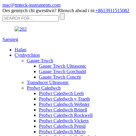
mac@tmteck-instruments.com
Oes gennych chi gwestiwn? Rhowch alwad i ni:
+8613911515082
Saesneg
Hafan
Cynhyrchion
Gauge Trwch
Gauge Trwch Ultrasonic
Gauge Trwch Gorchudd
Gauge Trwch Concrit
Transducer Ultrasonic
Profwr Caledwch
Profwr Caledwch Leeb
Profwr Caledwch y Traeth
Profwr Caledwch Webster
Profwr Caledwch Brinell
Profwr Caledwch Rockwell
Profwr Caledwch Vickers
Profwr Caledwch Pensil
Profwr Caledwch Micro