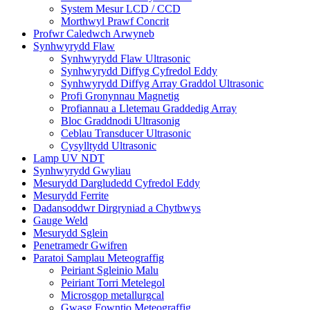
System Mesur LCD / CCD
Morthwyl Prawf Concrit
Profwr Caledwch Arwyneb
Synhwyrydd Flaw
Synhwyrydd Flaw Ultrasonic
Synhwyrydd Diffyg Cyfredol Eddy
Synhwyrydd Diffyg Array Graddol Ultrasonic
Profi Gronynnau Magnetig
Profiannau a Lletemau Graddedig Array
Bloc Graddnodi Ultrasonig
Ceblau Transducer Ultrasonic
Cysylltydd Ultrasonic
Lamp UV NDT
Synhwyrydd Gwyliau
Mesurydd Dargludedd Cyfredol Eddy
Mesurydd Ferrite
Dadansoddwr Dirgryniad a Chytbwys
Gauge Weld
Mesurydd Sglein
Penetramedr Gwifren
Paratoi Samplau Meteograffig
Peiriant Sgleinio Malu
Peiriant Torri Metelegol
Microsgop metallurgcal
Gwasg Fowntio Meteograffig