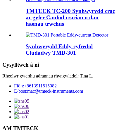
TMTECK TC-200 Synhwyrydd crac
ar gyfer Canfod craciau o dan
haenau trwchus
Synhwyrydd Eddy-cyfredol
Cludadwy TMD-301
Cysylltwch â ni
Rheolwr gwerthu adrannau rhyngwladol: Tina L.
Ffôn:
+8613911515082
E-bost:
mac@tmteck-instruments.com
AM TMTECK