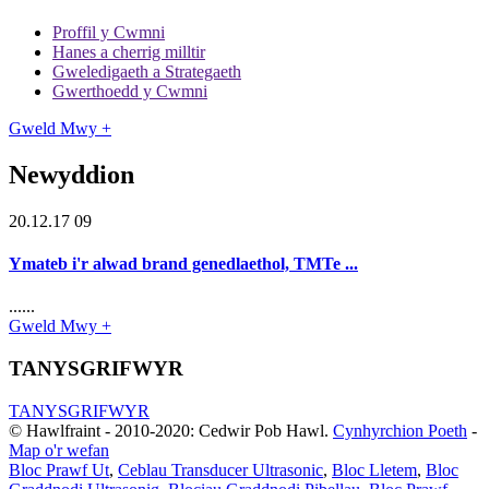
Proffil y Cwmni
Hanes a cherrig milltir
Gweledigaeth a Strategaeth
Gwerthoedd y Cwmni
Gweld Mwy +
Newyddion
20.12.17 09
Ymateb i'r alwad brand genedlaethol, TMTe ...
......
Gweld Mwy +
TANYSGRIFWYR
TANYSGRIFWYR
© Hawlfraint - 2010-2020: Cedwir Pob Hawl.
Cynhyrchion Poeth
-
Map o'r wefan
Bloc Prawf Ut
,
Ceblau Transducer Ultrasonic
,
Bloc Lletem
,
Bloc