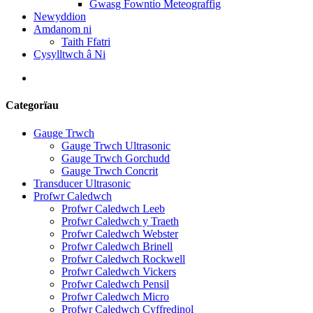
Gwasg Fowntio Meteograffig
Newyddion
Amdanom ni
Taith Ffatri
Cysylltwch â Ni
Categorïau
Gauge Trwch
Gauge Trwch Ultrasonic
Gauge Trwch Gorchudd
Gauge Trwch Concrit
Transducer Ultrasonic
Profwr Caledwch
Profwr Caledwch Leeb
Profwr Caledwch y Traeth
Profwr Caledwch Webster
Profwr Caledwch Brinell
Profwr Caledwch Rockwell
Profwr Caledwch Vickers
Profwr Caledwch Pensil
Profwr Caledwch Micro
Profwr Caledwch Cyffredinol