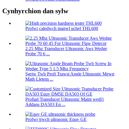
Cynhyrchion dan sylw
Profwr caledwch manwl uchel THL600
2.25 Mhz Transducer Ultrasonic Aws Wedge
Probe 70 6 ...
Sgriw Twb Profi Trawst Angle Ultrasonic Mewn
Math Lletem ...
Profiad Transducer Ultrasonic Maint wedi'i
Addasu DA503 Eq ...
Profwr trwch ultrasonic Equv GE