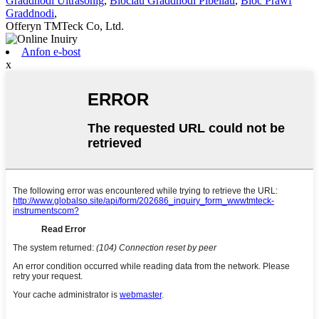
Graddnodi Ultrasonig
,
Blociau Graddnodi Pibellau
,
Bloc Prawf
Graddnodi
,
Offeryn TMTeck Co, Ltd.
Anfon e-bost
x