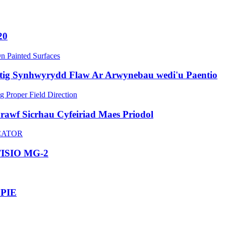
20
ig Synhwyrydd Flaw Ar Arwynebau wedi'u Paentio
awf Sicrhau Cyfeiriad Maes Priodol
SIO MG-2
 PIE