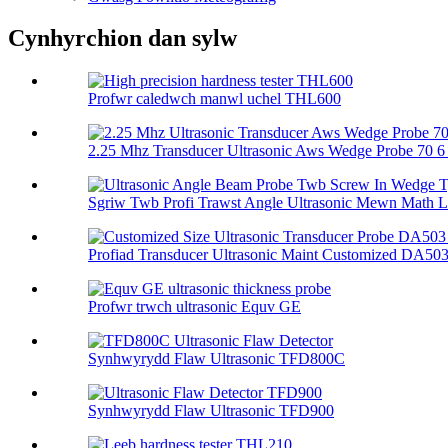
Cynhyrchion dan sylw
Profwr caledwch manwl uchel THL600
2.25 Mhz Transducer Ultrasonic Aws Wedge Probe 70 6 .
Sgriw Twb Profi Trawst Angle Ultrasonic Mewn Math Ll
Profiad Transducer Ultrasonic Maint Customized DA503 
Profwr trwch ultrasonic Equv GE
Synhwyrydd Flaw Ultrasonic TFD800C
Synhwyrydd Flaw Ultrasonic TFD900