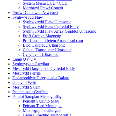
System Mesur LCD / CCD
Morthwyl Prawf Concrit
Profwr Caledwch Arwyneb
Synhwyrydd Flaw
Synhwyrydd Flaw Ultrasonic
Synhwyrydd Flaw Cyfredol Eddy
Synhwyrydd Flaw Array Graddol Ultrasonic
Profi Gronyn Magnetig
Profiannau a Lletem Array fesul cam
Bloc Calibradu Ultrasonic
Ceblau Transducer Ultrasonic
Cysylltydd Ultrasonic
Lamp UV UV
Synhwyrydd Gwyliau
Mesurydd Dargludedd Cyfredol Eddy
Mesurydd Ferrite
Dadansoddwr Dirgryniad a Balans
Geldydd Weld
Mesurydd Sglein
Penetramedr Gwifren
Paratoi Samplau Meteograffig
Peiriant Sgleinio Malu
Peiriant Torri Metelegol
Microsgop metallurgcal
Gwasg Fowntio Meteograffig