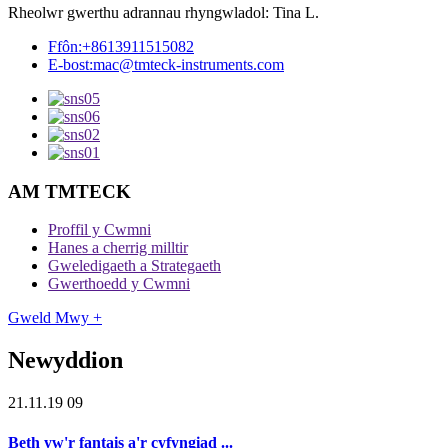
Rheolwr gwerthu adrannau rhyngwladol: Tina L.
Ffôn:
+8613911515082
E-bost:
mac@tmteck-instruments.com
AM TMTECK
Proffil y Cwmni
Hanes a cherrig milltir
Gweledigaeth a Strategaeth
Gwerthoedd y Cwmni
Gweld Mwy +
Newyddion
21.11.19 09
Beth yw'r fantais a'r cyfyngiad ...