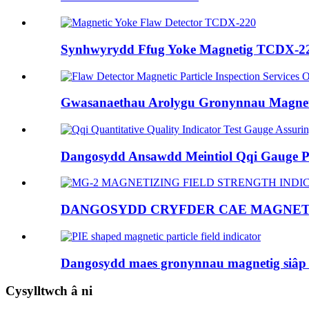
Synhwyrydd Ffug Yoke Magnetig TCDX-2
Gwasanaethau Arolygu Gronynnau Magnet
Dangosydd Ansawdd Meintiol Qqi Gauge Pr
DANGOSYDD CRYFDER CAE MAGNETI
Dangosydd maes gronynnau magnetig siâp
Cysylltwch â ni