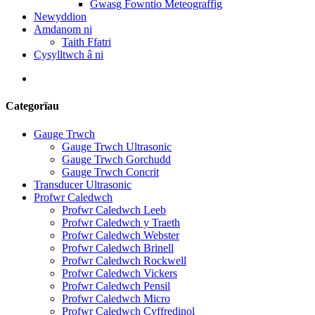
Gwasg Fowntio Meteograffig
Newyddion
Amdanom ni
Taith Ffatri
Cysylltwch â ni
Categorïau
Gauge Trwch
Gauge Trwch Ultrasonic
Gauge Trwch Gorchudd
Gauge Trwch Concrit
Transducer Ultrasonic
Profwr Caledwch
Profwr Caledwch Leeb
Profwr Caledwch y Traeth
Profwr Caledwch Webster
Profwr Caledwch Brinell
Profwr Caledwch Rockwell
Profwr Caledwch Vickers
Profwr Caledwch Pensil
Profwr Caledwch Micro
Profwr Caledwch Cyffredinol