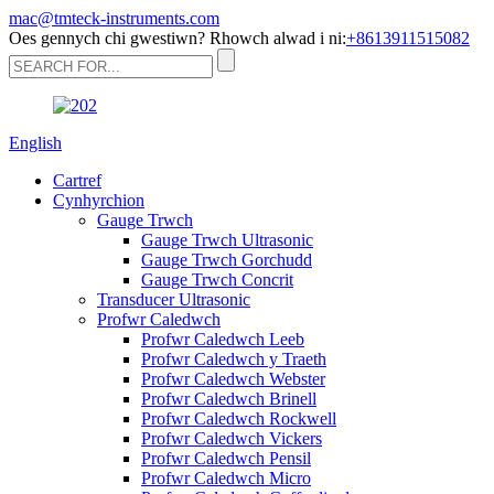
mac@tmteck-instruments.com
Oes gennych chi gwestiwn? Rhowch alwad i ni:
+8613911515082
English
Cartref
Cynhyrchion
Gauge Trwch
Gauge Trwch Ultrasonic
Gauge Trwch Gorchudd
Gauge Trwch Concrit
Transducer Ultrasonic
Profwr Caledwch
Profwr Caledwch Leeb
Profwr Caledwch y Traeth
Profwr Caledwch Webster
Profwr Caledwch Brinell
Profwr Caledwch Rockwell
Profwr Caledwch Vickers
Profwr Caledwch Pensil
Profwr Caledwch Micro