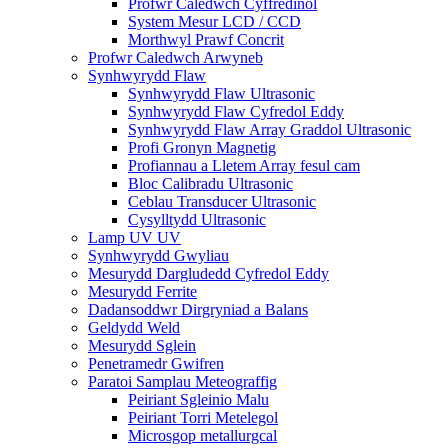
Profwr Caledwch Cyffredinol
System Mesur LCD / CCD
Morthwyl Prawf Concrit
Profwr Caledwch Arwyneb
Synhwyrydd Flaw
Synhwyrydd Flaw Ultrasonic
Synhwyrydd Flaw Cyfredol Eddy
Synhwyrydd Flaw Array Graddol Ultrasonic
Profi Gronyn Magnetig
Profiannau a Lletem Array fesul cam
Bloc Calibradu Ultrasonic
Ceblau Transducer Ultrasonic
Cysylltydd Ultrasonic
Lamp UV UV
Synhwyrydd Gwyliau
Mesurydd Dargludedd Cyfredol Eddy
Mesurydd Ferrite
Dadansoddwr Dirgryniad a Balans
Geldydd Weld
Mesurydd Sglein
Penetramedr Gwifren
Paratoi Samplau Meteograffig
Peiriant Sgleinio Malu
Peiriant Torri Metelegol
Microsgop metallurgcal