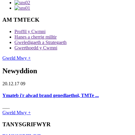
AM TMTECK
Proffil y Cwmni
Hanes a cherrig milltir
Gweledigaeth a Strategaeth
Gwerthoedd y Cwmni
Gweld Mwy +
Newyddion
20.12.17 09
Ymateb i'r alwad brand genedlaethol, TMTe ...
......
Gweld Mwy +
TANYSGRIFWYR