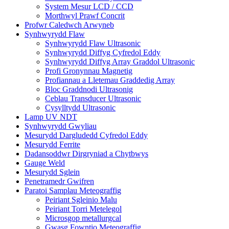
System Mesur LCD / CCD
Morthwyl Prawf Concrit
Profwr Caledwch Arwyneb
Synhwyrydd Flaw
Synhwyrydd Flaw Ultrasonic
Synhwyrydd Diffyg Cyfredol Eddy
Synhwyrydd Diffyg Array Graddol Ultrasonic
Profi Gronynnau Magnetig
Profiannau a Lletemau Graddedig Array
Bloc Graddnodi Ultrasonig
Ceblau Transducer Ultrasonic
Cysylltydd Ultrasonic
Lamp UV NDT
Synhwyrydd Gwyliau
Mesurydd Dargludedd Cyfredol Eddy
Mesurydd Ferrite
Dadansoddwr Dirgryniad a Chytbwys
Gauge Weld
Mesurydd Sglein
Penetramedr Gwifren
Paratoi Samplau Meteograffig
Peiriant Sgleinio Malu
Peiriant Torri Metelegol
Microsgop metallurgcal
Gwasg Fowntio Meteograffig