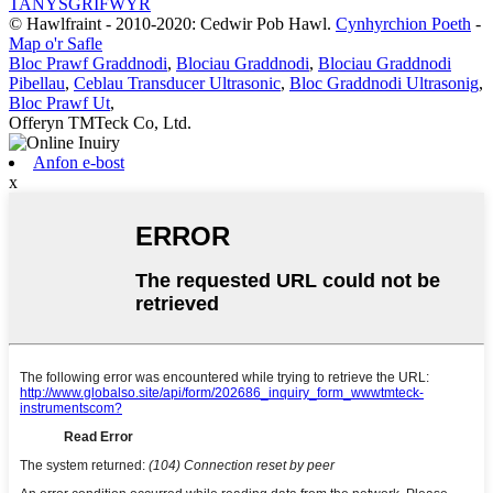
TANYSGRIFWYR
© Hawlfraint - 2010-2020: Cedwir Pob Hawl.
Cynhyrchion Poeth
-
Map o'r Safle
Bloc Prawf Graddnodi
,
Blociau Graddnodi
,
Blociau Graddnodi
Pibellau
,
Ceblau Transducer Ultrasonic
,
Bloc Graddnodi Ultrasonig
,
Bloc Prawf Ut
,
Offeryn TMTeck Co, Ltd.
Anfon e-bost
x