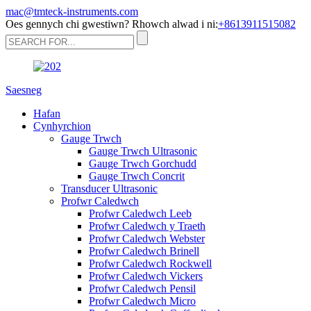
mac@tmteck-instruments.com
Oes gennych chi gwestiwn? Rhowch alwad i ni:
+8613911515082
Saesneg
Hafan
Cynhyrchion
Gauge Trwch
Gauge Trwch Ultrasonic
Gauge Trwch Gorchudd
Gauge Trwch Concrit
Transducer Ultrasonic
Profwr Caledwch
Profwr Caledwch Leeb
Profwr Caledwch y Traeth
Profwr Caledwch Webster
Profwr Caledwch Brinell
Profwr Caledwch Rockwell
Profwr Caledwch Vickers
Profwr Caledwch Pensil
Profwr Caledwch Micro