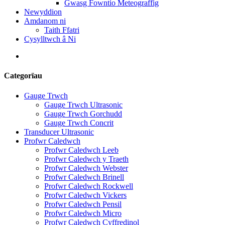
Gwasg Fowntio Meteograffig
Newyddion
Amdanom ni
Taith Ffatri
Cysylltwch â Ni
Categorïau
Gauge Trwch
Gauge Trwch Ultrasonic
Gauge Trwch Gorchudd
Gauge Trwch Concrit
Transducer Ultrasonic
Profwr Caledwch
Profwr Caledwch Leeb
Profwr Caledwch y Traeth
Profwr Caledwch Webster
Profwr Caledwch Brinell
Profwr Caledwch Rockwell
Profwr Caledwch Vickers
Profwr Caledwch Pensil
Profwr Caledwch Micro
Profwr Caledwch Cyffredinol