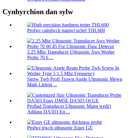
Cynhyrchion dan sylw
Profwr caledwch manwl uchel THL600
2.25 Mhz Transducer Ultrasonic Aws Wedge
Probe 70 6 ...
Sgriw Twb Profi Trawst Angle Ultrasonic Mewn
Math Lletem ...
Profiad Transducer Ultrasonic Maint wedi'i
Addasu DA503 Eq ...
Profwr trwch ultrasonic Equv GE