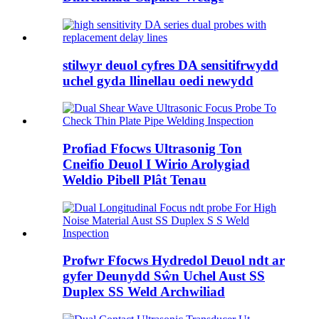
stilwyr deuol cyfres DA sensitifrwydd
uchel gyda llinellau oedi newydd
Profiad Ffocws Ultrasonig Ton
Cneifio Deuol I Wirio Arolygiad
Weldio Pibell Plât Tenau
Profwr Ffocws Hydredol Deuol ndt ar
gyfer Deunydd Sŵn Uchel Aust SS
Duplex SS Weld Archwiliad