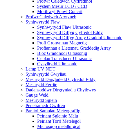
Profwr Caledwch Cyffredinol
System Mesur LCD / CCD
Morthwyl Prawf Concrit
Profwr Caledwch Arwyneb
Synhwyrydd Flaw
Synhwyrydd Flaw Ultrasonic
Synhwyrydd Diffyg Cyfredol Eddy
Synhwyrydd Diffyg Array Graddol Ultrasonic
Profi Gronynnau Magnetig
Profiannau a Lletemau Graddedig Array
Bloc Graddnodi Ultrasonig
Ceblau Transducer Ultrasonic
Cysylltydd Ultrasonic
Lamp UV NDT
Synhwyrydd Gwyliau
Mesurydd Dargludedd Cyfredol Eddy
Mesurydd Ferrite
Dadansoddwr Dirgryniad a Chytbwys
Gauge Weld
Mesurydd Sglein
Penetramedr Gwifren
Paratoi Samplau Meteograffig
Peiriant Sgleinio Malu
Peiriant Torri Metelegol
Microsgop metallurgcal