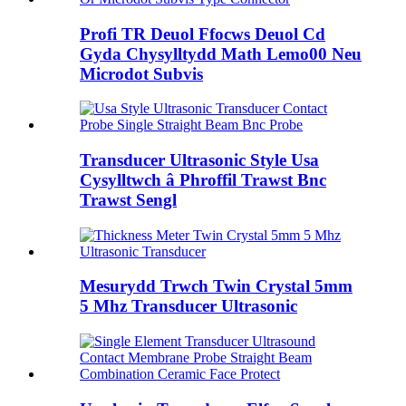
Profi TR Deuol Ffocws Deuol Cd
Gyda Chysylltydd Math Lemo00 Neu
Microdot Subvis
Transducer Ultrasonic Style Usa
Cysylltwch â Phroffil Trawst Bnc
Trawst Sengl
Mesurydd Trwch Twin Crystal 5mm
5 Mhz Transducer Ultrasonic