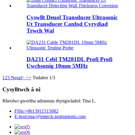
Cyswllt Deuol Transducer Ultrasonic
Ut Transducer Canfod Cyrydiad
Trwch Wal
DA231 Cebl TM281DL Profi Profi
Uwchsonig 10mm 5MHz
1
2
3
Nesaf>
>>
Tudalen 1/3
Cysylltwch â ni
Rheolwr gwerthu adrannau rhyngwladol: Tina L.
Ffôn:
+8613911515082
E-bost:
mac@tmteck-instruments.com