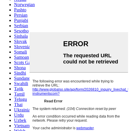
Norwegian
Pashto
Persian
Punjabi
Serbian
Sesotho
Sinhala
Slovak
Slovenian
Somali
Samoan
Scots Gaelic
Shona
Sindhi
Sundanese
Swahili
Tajik
Tamil
Telugu
Thai
Ukrainian
Urdu
Uzbek
Vietnamese
Welsh