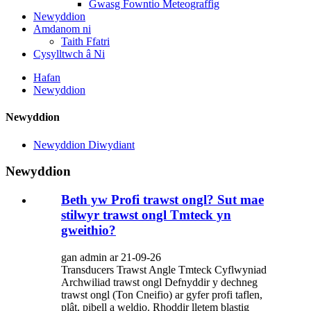
Gwasg Fowntio Meteograffig
Newyddion
Amdanom ni
Taith Ffatri
Cysylltwch â Ni
Hafan
Newyddion
Newyddion
Newyddion Diwydiant
Newyddion
Beth yw Profi trawst ongl? Sut mae
stilwyr trawst ongl Tmteck yn
gweithio?
gan admin ar 21-09-26
Transducers Trawst Angle Tmteck Cyflwyniad
Archwiliad trawst ongl Defnyddir y dechneg
trawst ongl (Ton Cneifio) ar gyfer profi taflen,
plât, pibell a weldio. Rhoddir lletem blastig