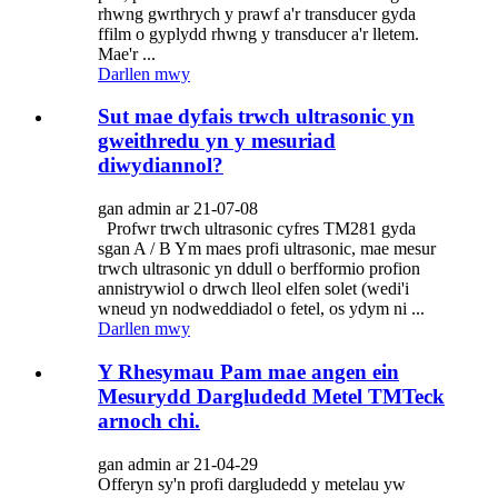
rhwng gwrthrych y prawf a'r transducer gyda
ffilm o gyplydd rhwng y transducer a'r lletem.
Mae'r ...
Darllen mwy
Sut mae dyfais trwch ultrasonic yn
gweithredu yn y mesuriad
diwydiannol?
gan admin ar 21-07-08
Profwr trwch ultrasonic cyfres TM281 gyda
sgan A / B Ym maes profi ultrasonic, mae mesur
trwch ultrasonic yn ddull o berfformio profion
annistrywiol o drwch lleol elfen solet (wedi'i
wneud yn nodweddiadol o fetel, os ydym ni ...
Darllen mwy
Y Rhesymau Pam mae angen ein
Mesurydd Dargludedd Metel TMTeck
arnoch chi.
gan admin ar 21-04-29
Offeryn sy'n profi dargludedd y metelau yw