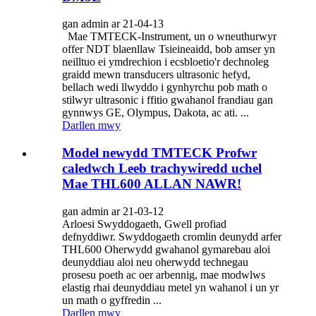
gan admin ar 21-04-13
Mae TMTECK-Instrument, un o wneuthurwyr
offer NDT blaenllaw Tsieineaidd, bob amser yn
neilltuo ei ymdrechion i ecsbloetio'r dechnoleg
graidd mewn transducers ultrasonic hefyd,
bellach wedi llwyddo i gynhyrchu pob math o
stilwyr ultrasonic i ffitio gwahanol frandiau gan
gynnwys GE, Olympus, Dakota, ac ati. ...
Darllen mwy
Model newydd TMTECK Profwr
caledwch Leeb trachywiredd uchel
Mae THL600 ALLAN NAWR!
gan admin ar 21-03-12
Arloesi Swyddogaeth, Gwell profiad
defnyddiwr. Swyddogaeth cromlin deunydd arfer
THL600 Oherwydd gwahanol gymarebau aloi
deunyddiau aloi neu oherwydd technegau
prosesu poeth ac oer arbennig, mae modwlws
elastig rhai deunyddiau metel yn wahanol i un yr
un math o gyffredin ...
Darllen mwy