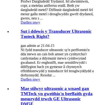
Profwr Dargludedd Trydanol. fel alwminiwm,
copr, a metelau anfferrus eraill. Beth yw
dargludedd metel? Diffinnir dargludedd metel fel
mesur gallu metel i drosglwyddo gwefr drydanol,
gwres, neu s ...
Darllen mwy
Sut i ddewis y Transducer Ultrasonic
Tmteck Right?
gan admin ar 21-04-15
Ni fydd transducer ultrasonic sy'n perfformio'n
dda mewn un cais bob amser yn cynhyrchu'r
canlyniadau a ddymunir mewn cymhwysiad
gwahanol. Er enghraifft, mae sensitifrwydd i
ddiffygion bach yn gymesur â chynnyrch
effeithlonrwydd y transducer fel trosglwyddydd a
derbynnydd. Resolut ...
Darllen mwy
Mae stilwyr ultrasonic a wnaed gan
TMTeck yn gweithio'n berffaith gyda
mesurydd trwch GE Ultrasonic
DM5E