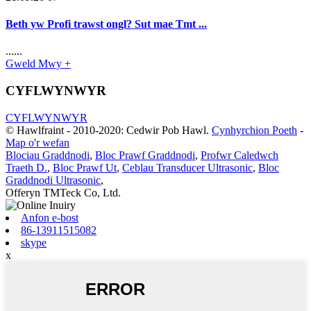
Beth yw Profi trawst ongl? Sut mae Tmt ...
......
Gweld Mwy +
CYFLWYNWYR
CYFLWYNWYR
© Hawlfraint - 2010-2020: Cedwir Pob Hawl.
Cynhyrchion Poeth
-
Map o'r wefan
Blociau Graddnodi
,
Bloc Prawf Graddnodi
,
Profwr Caledwch
Traeth D.
,
Bloc Prawf Ut
,
Ceblau Transducer Ultrasonic
,
Bloc
Graddnodi Ultrasonic
,
Offeryn TMTeck Co, Ltd.
Anfon e-bost
86-13911515082
skype
x