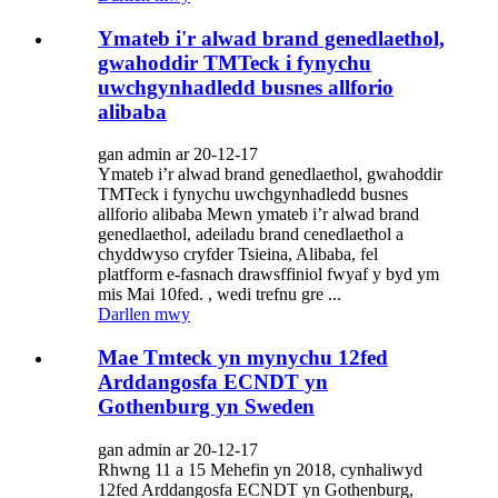
Ymateb i'r alwad brand genedlaethol,
gwahoddir TMTeck i fynychu
uwchgynhadledd busnes allforio
alibaba
gan admin ar 20-12-17
Ymateb i’r alwad brand genedlaethol, gwahoddir
TMTeck i fynychu uwchgynhadledd busnes
allforio alibaba Mewn ymateb i’r alwad brand
genedlaethol, adeiladu brand cenedlaethol a
chyddwyso cryfder Tsieina, Alibaba, fel
platfform e-fasnach drawsffiniol fwyaf y byd ym
mis Mai 10fed. , wedi trefnu gre ...
Darllen mwy
Mae Tmteck yn mynychu 12fed
Arddangosfa ECNDT yn
Gothenburg yn Sweden
gan admin ar 20-12-17
Rhwng 11 a 15 Mehefin yn 2018, cynhaliwyd
12fed Arddangosfa ECNDT yn Gothenburg,