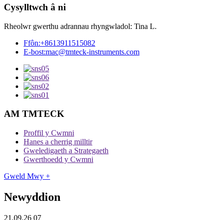
Cysylltwch â ni
Rheolwr gwerthu adrannau rhyngwladol: Tina L.
Ffôn:
+8613911515082
E-bost:
mac@tmteck-instruments.com
AM TMTECK
Proffil y Cwmni
Hanes a cherrig milltir
Gweledigaeth a Strategaeth
Gwerthoedd y Cwmni
Gweld Mwy +
Newyddion
21.09.26 07