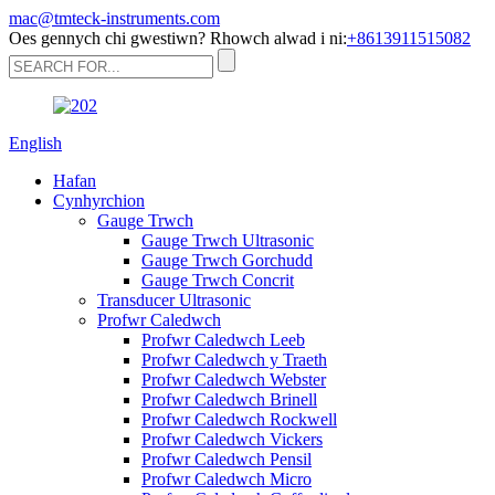
mac@tmteck-instruments.com
Oes gennych chi gwestiwn? Rhowch alwad i ni:
+8613911515082
English
Hafan
Cynhyrchion
Gauge Trwch
Gauge Trwch Ultrasonic
Gauge Trwch Gorchudd
Gauge Trwch Concrit
Transducer Ultrasonic
Profwr Caledwch
Profwr Caledwch Leeb
Profwr Caledwch y Traeth
Profwr Caledwch Webster
Profwr Caledwch Brinell
Profwr Caledwch Rockwell
Profwr Caledwch Vickers
Profwr Caledwch Pensil
Profwr Caledwch Micro