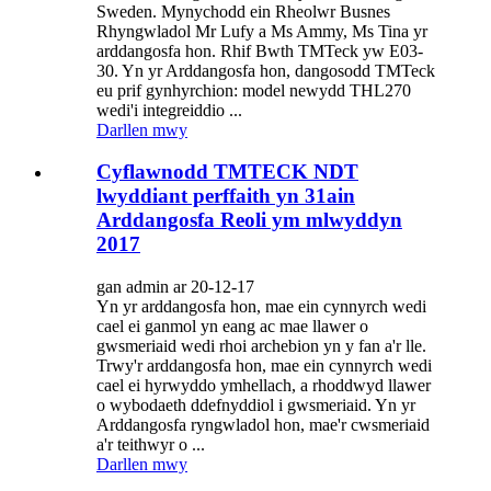
Sweden. Mynychodd ein Rheolwr Busnes
Rhyngwladol Mr Lufy a Ms Ammy, Ms Tina yr
arddangosfa hon. Rhif Bwth TMTeck yw E03-
30. Yn yr Arddangosfa hon, dangosodd TMTeck
eu prif gynhyrchion: model newydd THL270
wedi'i integreiddio ...
Darllen mwy
Cyflawnodd TMTECK NDT
lwyddiant perffaith yn 31ain
Arddangosfa Reoli ym mlwyddyn
2017
gan admin ar 20-12-17
Yn yr arddangosfa hon, mae ein cynnyrch wedi
cael ei ganmol yn eang ac mae llawer o
gwsmeriaid wedi rhoi archebion yn y fan a'r lle.
Trwy'r arddangosfa hon, mae ein cynnyrch wedi
cael ei hyrwyddo ymhellach, a rhoddwyd llawer
o wybodaeth ddefnyddiol i gwsmeriaid. Yn yr
Arddangosfa ryngwladol hon, mae'r cwsmeriaid
a'r teithwyr o ...
Darllen mwy