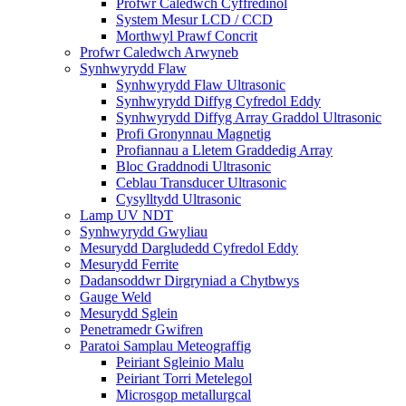
Profwr Caledwch Cyffredinol
System Mesur LCD / CCD
Morthwyl Prawf Concrit
Profwr Caledwch Arwyneb
Synhwyrydd Flaw
Synhwyrydd Flaw Ultrasonic
Synhwyrydd Diffyg Cyfredol Eddy
Synhwyrydd Diffyg Array Graddol Ultrasonic
Profi Gronynnau Magnetig
Profiannau a Lletem Graddedig Array
Bloc Graddnodi Ultrasonic
Ceblau Transducer Ultrasonic
Cysylltydd Ultrasonic
Lamp UV NDT
Synhwyrydd Gwyliau
Mesurydd Dargludedd Cyfredol Eddy
Mesurydd Ferrite
Dadansoddwr Dirgryniad a Chytbwys
Gauge Weld
Mesurydd Sglein
Penetramedr Gwifren
Paratoi Samplau Meteograffig
Peiriant Sgleinio Malu
Peiriant Torri Metelegol
Microsgop metallurgcal