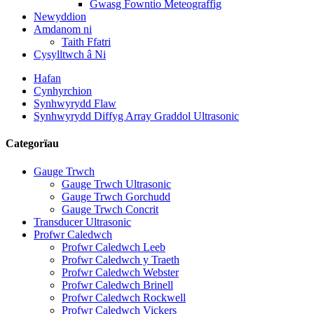
Gwasg Fowntio Meteograffig
Newyddion
Amdanom ni
Taith Ffatri
Cysylltwch â Ni
Hafan
Cynhyrchion
Synhwyrydd Flaw
Synhwyrydd Diffyg Array Graddol Ultrasonic
Categorïau
Gauge Trwch
Gauge Trwch Ultrasonic
Gauge Trwch Gorchudd
Gauge Trwch Concrit
Transducer Ultrasonic
Profwr Caledwch
Profwr Caledwch Leeb
Profwr Caledwch y Traeth
Profwr Caledwch Webster
Profwr Caledwch Brinell
Profwr Caledwch Rockwell
Profwr Caledwch Vickers