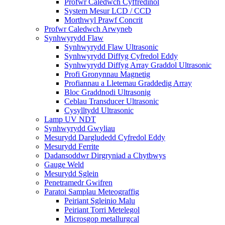
Profwr Caledwch Cyffredinol
System Mesur LCD / CCD
Morthwyl Prawf Concrit
Profwr Caledwch Arwyneb
Synhwyrydd Flaw
Synhwyrydd Flaw Ultrasonic
Synhwyrydd Diffyg Cyfredol Eddy
Synhwyrydd Diffyg Array Graddol Ultrasonic
Profi Gronynnau Magnetig
Profiannau a Lletemau Graddedig Array
Bloc Graddnodi Ultrasonig
Ceblau Transducer Ultrasonic
Cysylltydd Ultrasonic
Lamp UV NDT
Synhwyrydd Gwyliau
Mesurydd Dargludedd Cyfredol Eddy
Mesurydd Ferrite
Dadansoddwr Dirgryniad a Chytbwys
Gauge Weld
Mesurydd Sglein
Penetramedr Gwifren
Paratoi Samplau Meteograffig
Peiriant Sgleinio Malu
Peiriant Torri Metelegol
Microsgop metallurgcal