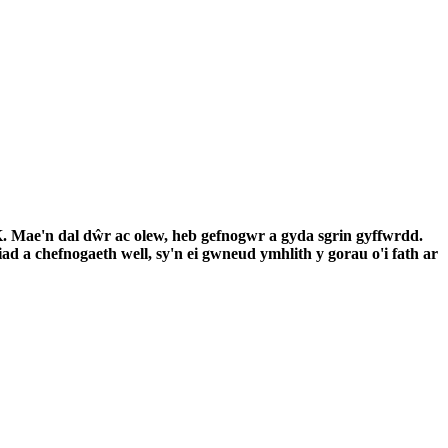
ae'n dal dŵr ac olew, heb gefnogwr a gyda sgrin gyffwrdd.
ad a chefnogaeth well, sy'n ei gwneud ymhlith y gorau o'i fath ar