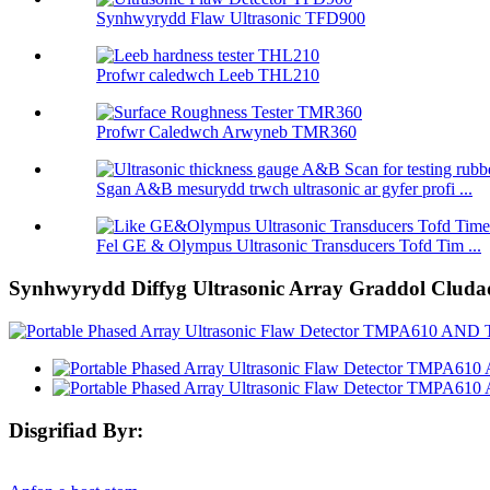
Synhwyrydd Flaw Ultrasonic TFD900
Profwr caledwch Leeb THL210
Profwr Caledwch Arwyneb TMR360
Sgan A&B mesurydd trwch ultrasonic ar gyfer profi ...
Fel GE & Olympus Ultrasonic Transducers Tofd Tim ...
Synhwyrydd Diffyg Ultrasonic Array Graddol C
Disgrifiad Byr: