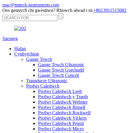
mac@tmteck-instruments.com
Oes gennych chi gwestiwn? Rhowch alwad i ni:
+8613911515082
Saesneg
Hafan
Cynhyrchion
Gauge Trwch
Gauge Trwch Ultrasonic
Gauge Trwch Gorchudd
Gauge Trwch Concrit
Transducer Ultrasonic
Profwr Caledwch
Profwr Caledwch Leeb
Profwr Caledwch y Traeth
Profwr Caledwch Webster
Profwr Caledwch Brinell
Profwr Caledwch Rockwell
Profwr Caledwch Vickers
Profwr Caledwch Pensil
Profwr Caledwch Micro