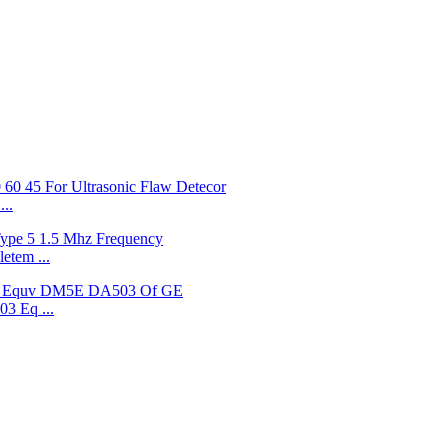
..
etem ...
03 Eq ...