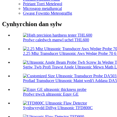
Peiriant Torri Metelegol
Microsgop metallurgcal
Gwasg Fowntio Meteograffig
Cynhyrchion dan sylw
Profwr caledwch manwl uchel THL600
2.25 Mhz Transducer Ultrasonic Aws Wedge Probe 70 6 .
Sgriw Twb Profi Trawst Angle Ultrasonic Mewn Math Ll
Profiad Transducer Ultrasonic Maint wedi'i Addasu DA5
Profwr trwch ultrasonic Equv GE
Synhwyrydd Diffyg Ultrasonic TFD800C