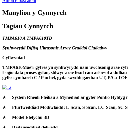
Anfon e-bost atom
Manylion y Cynnyrch
Tagiau Cynnyrch
TMPA6
10
A TMPA6
10
TD
Synhwyrydd Diffyg Ultrasonic Array Graddol Cludadwy
Cyflwyniad
TMPA6
10
Mae'r gyfres yn synhwyrydd nam uwchsonig arae cyf
Logio data proses gyfan, stilwyr arae fesul cam arloesol a dulli
gyfer cymhareb C / P uchel, gyda swyddogaethau UT, PA a TOF
★
System Rheoli Ffeiliau a Mynediad ar gyfer Pontio Hyblyg
★
Ffurfweddiad Modiwlaidd: L-Scan, S-Scan, LC-Scan, SC-Sc
★
Model Efelychu 3D
★
Dadansoddiad delwedd