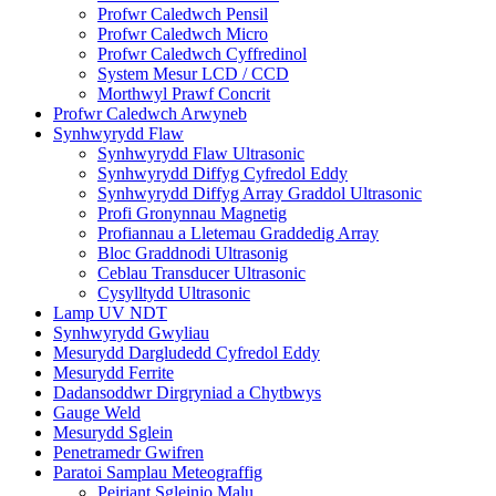
Profwr Caledwch Pensil
Profwr Caledwch Micro
Profwr Caledwch Cyffredinol
System Mesur LCD / CCD
Morthwyl Prawf Concrit
Profwr Caledwch Arwyneb
Synhwyrydd Flaw
Synhwyrydd Flaw Ultrasonic
Synhwyrydd Diffyg Cyfredol Eddy
Synhwyrydd Diffyg Array Graddol Ultrasonic
Profi Gronynnau Magnetig
Profiannau a Lletemau Graddedig Array
Bloc Graddnodi Ultrasonig
Ceblau Transducer Ultrasonic
Cysylltydd Ultrasonic
Lamp UV NDT
Synhwyrydd Gwyliau
Mesurydd Dargludedd Cyfredol Eddy
Mesurydd Ferrite
Dadansoddwr Dirgryniad a Chytbwys
Gauge Weld
Mesurydd Sglein
Penetramedr Gwifren
Paratoi Samplau Meteograffig
Peiriant Sgleinio Malu