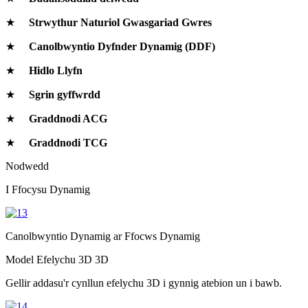
★
Strwythur Naturiol Gwasgariad Gwres
★
Canolbwyntio Dyfnder Dynamig (DDF)
★
Hidlo Llyfn
★
Sgrin gyffwrdd
★
Graddnodi ACG
★
Graddnodi TCG
Nodwedd
I Ffocysu Dynamig
Canolbwyntio Dynamig ar Ffocws Dynamig
Model Efelychu 3D 3D
Gellir addasu'r cynllun efelychu 3D i gynnig atebion un i bawb.